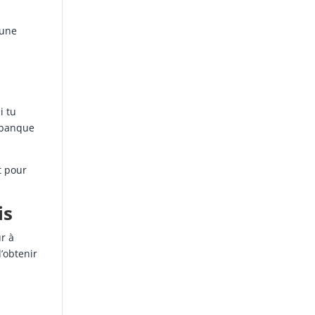
 une
i tu
a banque
t pour
is
ur à
’obtenir