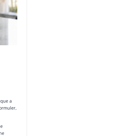
nque a
formuler,
ne
une