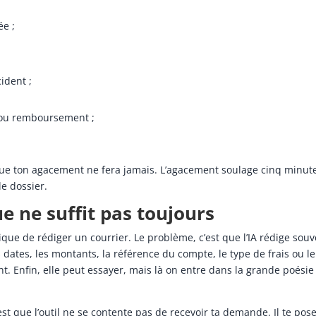
ée ;
cident ;
 ou remboursement ;
il que ton agacement ne fera jamais. L’agacement soulage cinq minut
le dossier.
e ne suffit pas toujours
e de rédiger un courrier. Le problème, c’est que l’IA rédige souv
s dates, les montants, la référence du compte, le type de frais ou le
nt. Enfin, elle peut essayer, mais là on entre dans la grande poésie
st que l’outil ne se contente pas de recevoir ta demande. Il te pose