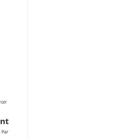
roir
ent
. Par