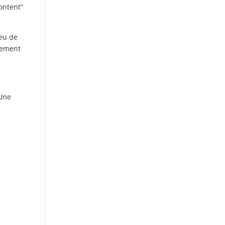
ontent”
ieu de
tement
 Une