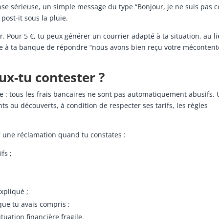
nse sérieuse, un simple message du type “Bonjour, je ne suis pas c
post-it sous la pluie.
r. Pour 5 €, tu peux générer un courrier adapté à ta situation, au l
ie à ta banque de répondre “nous avons bien reçu votre méconten
ux-tu contester ?
ête : tous les frais bancaires ne sont pas automatiquement abusifs.
ts ou découverts, à condition de respecter ses tarifs, les règles
 une réclamation quand tu constates :
fs ;
xpliqué ;
que tu avais compris ;
tuation financière fragile.