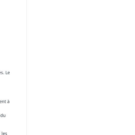
es. Le
ent à
 du
 les