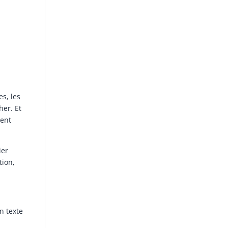
s, les
her. Et
ment
ier
tion,
un texte