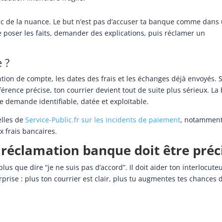
c de la nuance. Le but n’est pas d’accuser ta banque comme dans
de poser les faits, demander des explications, puis réclamer un
e ?
tion de compte, les dates des frais et les échanges déjà envoyés. S
érence précise, ton courrier devient tout de suite plus sérieux. L
ne demande identifiable, datée et exploitable.
elles de
Service-Public.fr sur les incidents de paiement
, notammen
x frais bancaires.
 réclamation banque doit être préc
plus que dire “je ne suis pas d’accord”. Il doit aider ton interlocute
rise : plus ton courrier est clair, plus tu augmentes tes chances d