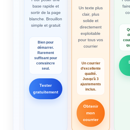
base rapide et
fair
Un texte plus
sortir de la page
co
clair, plus
blanche. Brouillon
solide et
simple et gratuit
directement
Q
exploitable
d
pour tous vos
cour
Bien pour
qu
courrier
démarrer.
Rarement
suffisant pour
convaincre
Un courrier
seul.
d’excellente
qualité.
Jusqu’à 3
ajustements
Tester
inclus.
gratuitement
Obtenir
mon
courrier