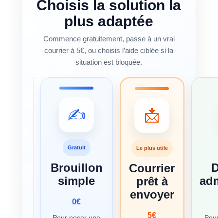
Choisis la solution la
plus adaptée
Commence gratuitement, passe à un vrai
courrier à 5€, ou choisis l’aide ciblée si la
situation est bloquée.
✍️
📩
Gratuit
Le plus utile
Brouillon
Courrier
simple
adm
prêt à
envoyer
0€
5€
Pour poser une
Pou