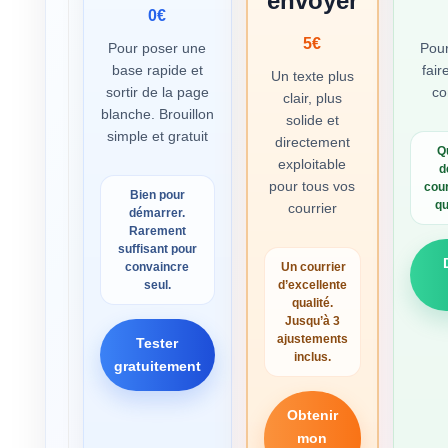
envoyer
0€
5€
Pour poser une
Pou
base rapide et
fair
Un texte plus
sortir de la page
co
clair, plus
blanche. Brouillon
solide et
simple et gratuit
directement
Q
exploitable
d
pour tous vos
cour
Bien pour
qu
courrier
démarrer.
Rarement
suffisant pour
convaincre
Un courrier
seul.
d’excellente
qualité.
Jusqu’à 3
ajustements
Tester
inclus.
gratuitement
Obtenir
mon